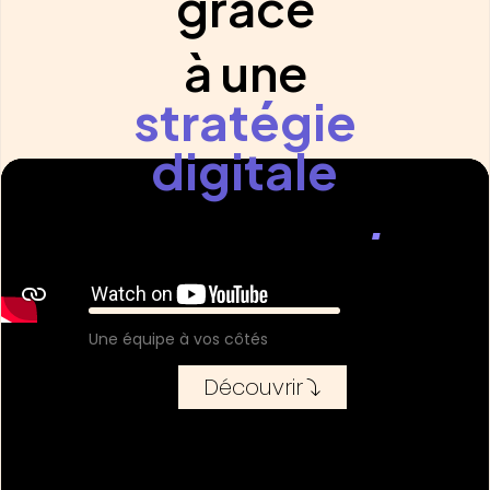
grâce
à une
stratégie
digitale
millimétrée
.
Une équipe à vos côtés
Découvrir