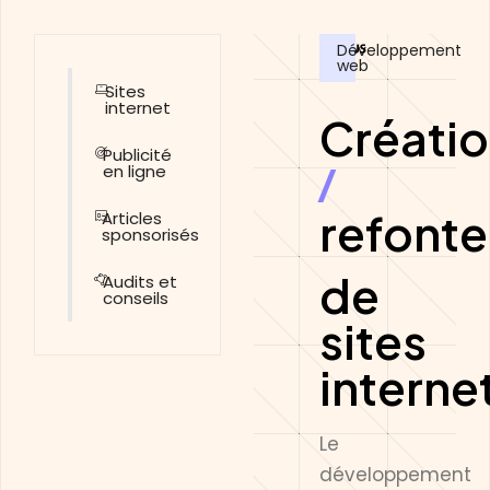
Développement
web
Sites
internet
Créati
Publicité
en ligne
/
refonte
Articles
sponsorisés
de
Audits et
conseils
sites
interne
Le
développement