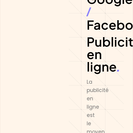
/
Faceb
Publici
en
ligne
.
La
publicité
en
ligne
est
le
moyen