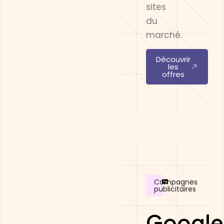
sites
du
marché.
Découvrir
les
offres
Campagnes
publicitaires
Google