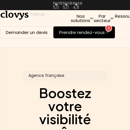
|
|
Noté
Noté
Noté
5,0
5,0
4,8
clovys
France
Nos
Par
Ressou
solutions
secteur
1
Demander un devis
Prendre rendez-vous
Agence française
Boostez
votre
visibilité