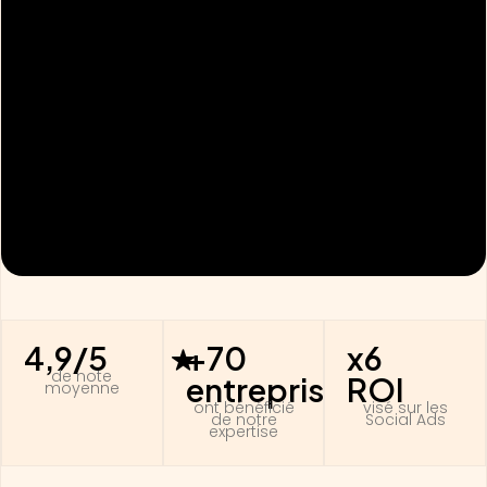
4,9/5
+70
x6
de note
entreprises
ROI
moyenne
ont bénéficié
visé sur les
de notre
Social Ads
expertise