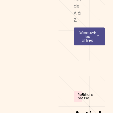
de
A à
Z.
Découvrir
les
offres
Relations
presse